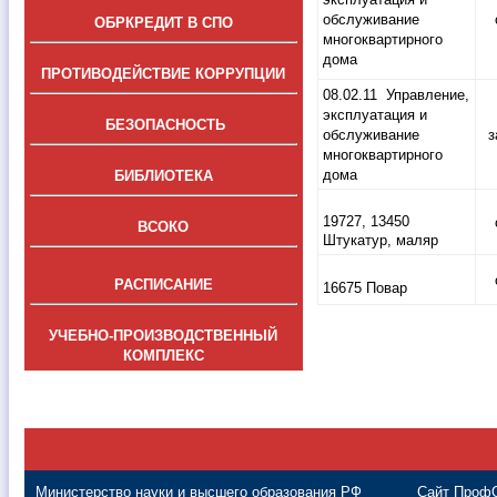
обслуживание
ОБРКРЕДИТ
В СПО
многоквартирного
дома
ПРОТИВОДЕЙСТВИЕ КОРРУПЦИИ
08.02.11 Управление,
эксплуатация и
БЕЗОПАСНОСТЬ
обслуживание
з
многоквартирного
дома
БИБЛИОТЕКА
19727, 13450
ВСОКО
Штукатур, маляр
РАСПИСАНИЕ
16675 Повар
УЧЕБНО-ПРОИЗВОДСТВЕННЫЙ
КОМПЛЕКС
Министерство науки и высшего образования РФ
Сайт Проф